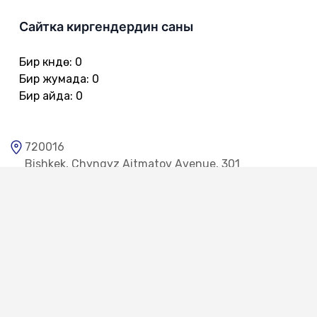
Сайтка киргендердин саны
Бир күндө
:
0
Бир жумада
:
0
Бир айда
:
0
720016
Bishkek, Chyngyz Aitmatov Avenue, 301
0312 557 642 - Канцелярия
0312 557 616
0312 557 722 - Телефон доверия
0312 557 775 - Общественная приемная
0312 557 386 - Сектор по работе с обращениями граждан
0312 557 651
www.tunduk.kg