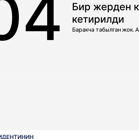
04
Бир жерден к
кетирилди
Баракча табылган жок. А
ИДЕНТИНИН