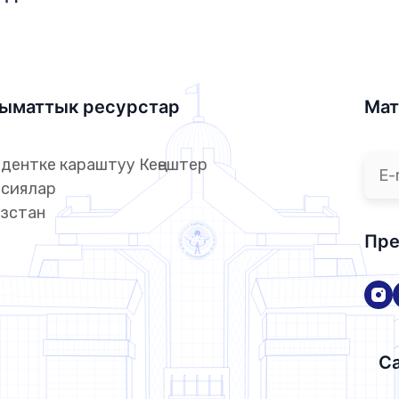
ыматтык ресурстар
Мат
дентке караштуу Кеңештер
сиялар
зстан
Пре
Са