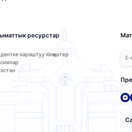
ыматтык ресурстар
Мат
дентке караштуу Кеңештер
сиялар
зстан
Пре
Са