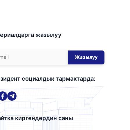
ериалдарга жазылуу
Жазылуу
зидент социалдык тармактарда:
йтка киргендердин саны