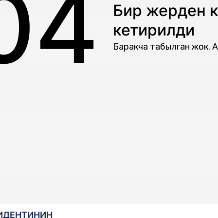
04
Бир жерден к
кетирилди
Баракча табылган жок. А
ИДЕНТИНИН