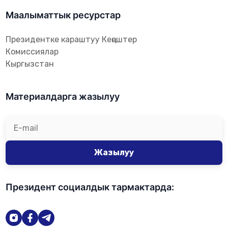
Маалыматтык ресурстар
Президентке караштуу Кеңештер
Комиссиялар
Кыргызстан
Материалдарга жазылуу
Жазылуу
Президент социалдык тармактарда: