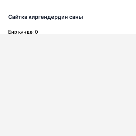
Сайтка киргендердин саны
Бир күндө
:
0
Бир жумада
:
0
Бир айда
:
0
720016
Бишкек ш., Чынгыз Айтматов көч. 301
0312 557 642 - Канцелярия
0312 557 616
0312 557 722 - Ишеним телефону
0312 557 775 - Коомдук кабылдама
0312 557 386 - Жарандардын кайрылуулары менен иштөө
сектору
0312 557 651