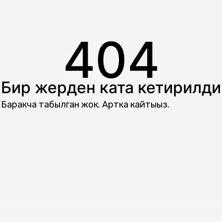
404
Бир жерден ката кетирилди
Баракча табылган жок. Артка кайтыңыз.