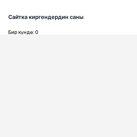
Сайтка киргендердин саны
Бир күндө
:
0
Бир жумада
:
0
Бир айда
:
0
720016
Бишкек ш., Чынгыз Айтматов көч. 301
0312 557 642 - Канцелярия
0312 557 616
0312 557 722 - Ишеним телефону
0312 557 775 - Коомдук кабылдама
0312 557 386 - Жарандардын кайрылуулары менен иштөө
сектору
0312 557 651