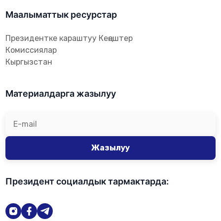
Маалыматтык ресурстар
Президентке караштуу Кеңештер
Комиссиялар
Кыргызстан
Материалдарга жазылуу
Жазылуу
Президент социалдык тармактарда: