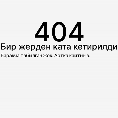
404
Бир жерден ката кетирилди
Баракча табылган жок. Артка кайтыңыз.