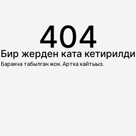
404
Бир жерден ката кетирилди
Баракча табылган жок. Артка кайтыңыз.