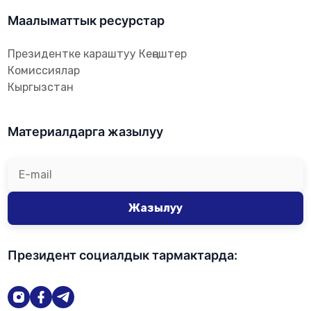
Маалыматтык ресурстар
Президентке караштуу Кеңештер
Комиссиялар
Кыргызстан
Материалдарга жазылуу
Жазылуу
Президент социалдык тармактарда: