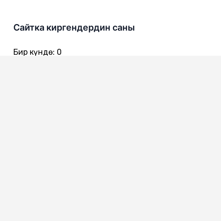
Сайтка киргендердин саны
Бир күндө
:
0
Бир жумада
:
0
Бир айда
:
0
720016
Бишкек ш., Чынгыз Айтматов көч. 301
0312 557 642 - Канцелярия
0312 557 616
0312 557 722 - Ишеним телефону
0312 557 775 - Коомдук кабылдама
0312 557 386 - Жарандардын кайрылуулары менен иштөө
сектору
0312 557 651