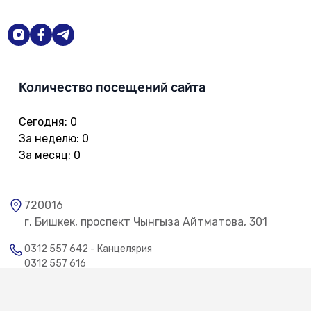
Количество посещений сайта
Сегодня
:
0
За неделю
:
0
За месяц
:
0
720016
г. Бишкек, проспект Чынгыза Айтматова, 301
0312 557 642 - Канцелярия
0312 557 616
0312 557 722 - Телефон доверия
0312 557 775 - Общественная приемная
0312 557 386 - Сектор по работе с обращениями граждан