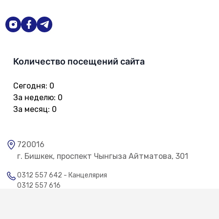
Количество посещений сайта
Сегодня
:
0
За неделю
:
0
За месяц
:
0
720016
г. Бишкек, проспект Чынгыза Айтматова, 301
0312 557 642 - Канцелярия
0312 557 616
0312 557 722 - Телефон доверия
0312 557 775 - Общественная приемная
0312 557 386 - Сектор по работе с обращениями граждан