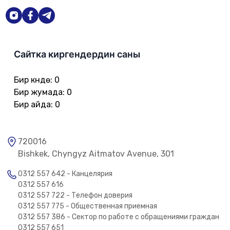
Сайтка киргендердин саны
Бир күндө
:
0
Бир жумада
:
0
Бир айда
:
0
720016
Bishkek, Chyngyz Aitmatov Avenue, 301
0312 557 642 - Канцелярия
0312 557 616
0312 557 722 - Телефон доверия
0312 557 775 - Общественная приемная
0312 557 386 - Сектор по работе с обращениями граждан
0312 557 651