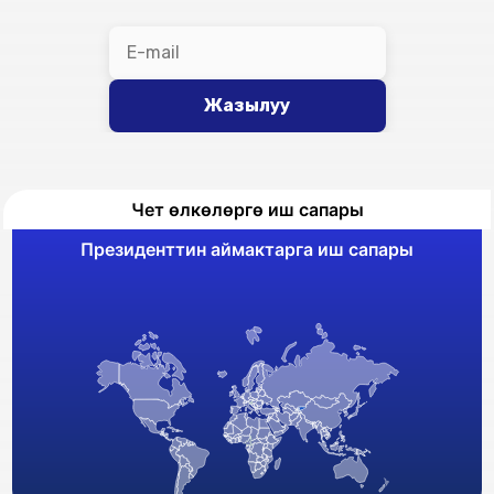
Жазылуу
Чет өлкөлөргө иш сапары
Президенттин аймактарга иш сапары