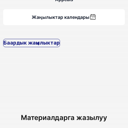
Жаңылыктар календары
Баардык жаңылыктар
Материалдарга жазылуу