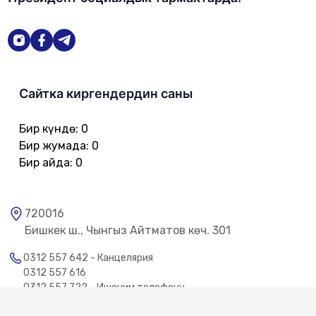
Сайтка киргендердин саны
Бир күндө
:
0
Бир жумада
:
0
Бир айда
:
0
720016
Бишкек ш., Чынгыз Айтматов көч. 301
0312 557 642 - Канцелярия
0312 557 616
0312 557 722 - Ишеним телефону
0312 557 775 - Коомдук кабылдама