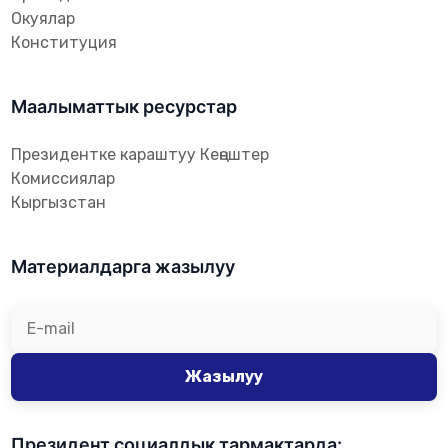
Окуялар
Конституция
Маалыматтык ресурстар
Президентке караштуу Кеңештер
Комиссиялар
Кыргызстан
Материалдарга жазылуу
Жазылуу
Президент социалдык тармактарда: