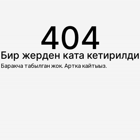
404
Бир жерден ката кетирилди
Баракча табылган жок. Артка кайтыңыз.