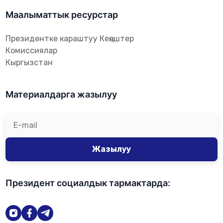
Маалыматтык ресурстар
Президентке караштуу Кеңештер
Комиссиялар
Кыргызстан
Материалдарга жазылуу
Жазылуу
Президент социалдык тармактарда: