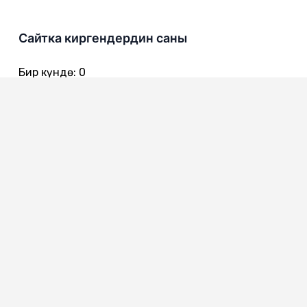
Сайтка киргендердин саны
Бир күндө
:
0
Бир жумада
:
0
Бир айда
:
0
720016
Бишкек ш., Чынгыз Айтматов көч. 301
0312 557 642 - Канцелярия
0312 557 616
0312 557 722 - Ишеним телефону
0312 557 775 - Коомдук кабылдама
0312 557 386 - Жарандардын кайрылуулары менен иштөө
сектору
0312 557 651