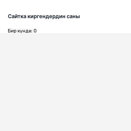
Сайтка киргендердин саны
Бир күндө
:
0
Бир жумада
:
0
Бир айда
:
0
720016
Бишкек ш., Чынгыз Айтматов көч. 301
0312 557 642 - Канцелярия
0312 557 616
0312 557 722 - Ишеним телефону
0312 557 775 - Коомдук кабылдама
0312 557 386 - Жарандардын кайрылуулары менен иштөө
сектору
0312 557 651