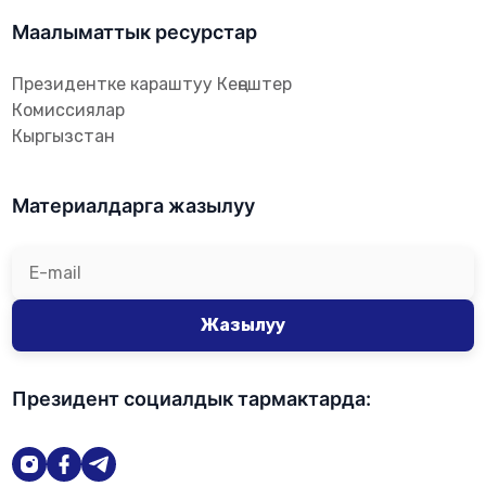
Маалыматтык ресурстар
Президентке караштуу Кеңештер
Комиссиялар
Кыргызстан
Материалдарга жазылуу
Жазылуу
Президент социалдык тармактарда: