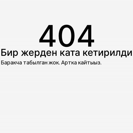
404
Бир жерден ката кетирилди
Баракча табылган жок. Артка кайтыңыз.