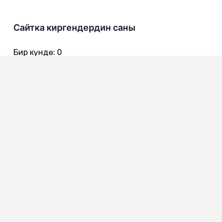
Сайтка киргендердин саны
Бир күндө
:
0
Бир жумада
:
0
Бир айда
:
0
720016
Бишкек ш., Чынгыз Айтматов көч. 301
0312 557 642 - Канцелярия
0312 557 616
0312 557 722 - Ишеним телефону
0312 557 775 - Коомдук кабылдама
0312 557 386 - Жарандардын кайрылуулары менен иштөө
сектору
0312 557 651