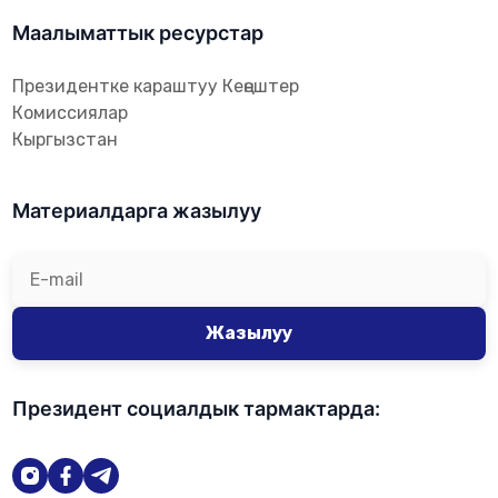
Маалыматтык ресурстар
Президентке караштуу Кеңештер
Комиссиялар
Кыргызстан
Материалдарга жазылуу
Жазылуу
Президент социалдык тармактарда: