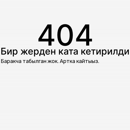
404
Бир жерден ката кетирилди
Баракча табылган жок. Артка кайтыңыз.