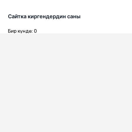
Сайтка киргендердин саны
Бир күндө
:
0
Бир жумада
:
0
Бир айда
:
0
720016
Бишкек ш., Чынгыз Айтматов көч. 301
0312 557 642 - Канцелярия
0312 557 616
0312 557 722 - Ишеним телефону
0312 557 775 - Коомдук кабылдама
0312 557 386 - Жарандардын кайрылуулары менен иштөө
сектору
0312 557 651