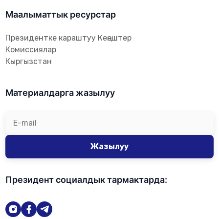
Маалыматтык ресурстар
Президентке караштуу Кеңештер
Комиссиялар
Кыргызстан
Материалдарга жазылуу
Жазылуу
Президент социалдык тармактарда: